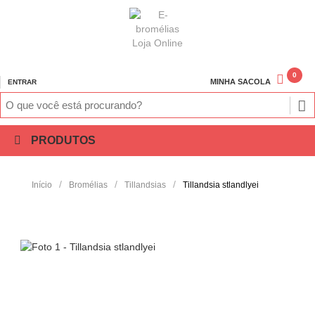
0
MINHA SACOLA
ENTRAR
PRODUTOS
/
/
/
Início
Bromélias
Tillandsias
Tillandsia stlandlyei