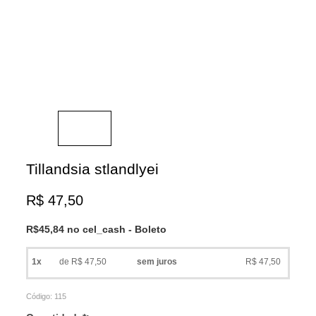
Tillandsia stlandlyei
R$
47,50
R$45,84 no cel_cash - Boleto
1x
de R$ 47,50
sem juros
R$ 47,50
Código:
115